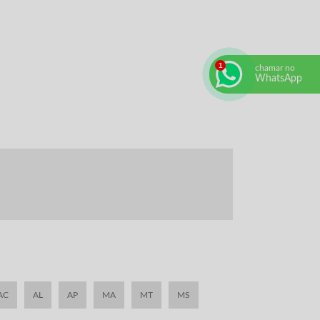
chamar no
WhatsApp
AC
AL
AP
MA
MT
MS