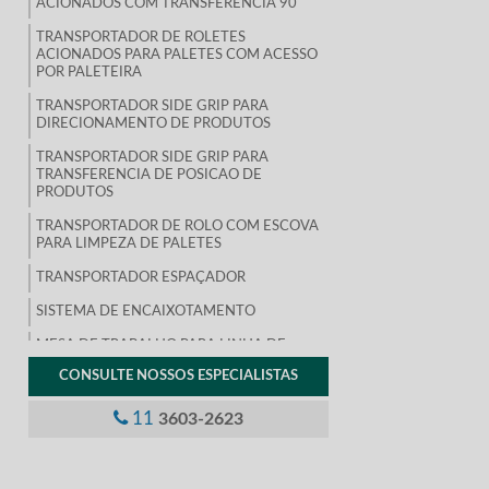
ACIONADOS COM TRANSFERENCIA 90
TRANSPORTADOR DE ROLETES
ACIONADOS PARA PALETES COM ACESSO
POR PALETEIRA
TRANSPORTADOR SIDE GRIP PARA
DIRECIONAMENTO DE PRODUTOS
TRANSPORTADOR SIDE GRIP PARA
TRANSFERENCIA DE POSICAO DE
PRODUTOS
TRANSPORTADOR DE ROLO COM ESCOVA
PARA LIMPEZA DE PALETES
TRANSPORTADOR ESPAÇADOR
SISTEMA DE ENCAIXOTAMENTO
MESA DE TRABALHO PARA LINHA DE
PRODUÇÃO
CONSULTE NOSSOS ESPECIALISTAS
MESA TRANSPORTADORA COM PISTAS DE
SENTIDOS OPOSTOS
11
3603-2623
INTEGRAÇÃO DE LINHA