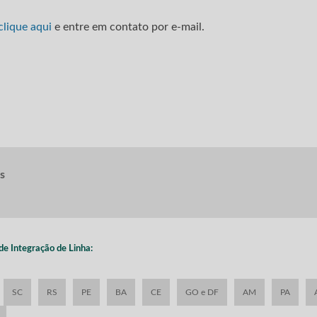
clique aqui
e entre em contato por e-mail.
s
nde Integração de Linha:
SC
RS
PE
BA
CE
GO e DF
AM
PA