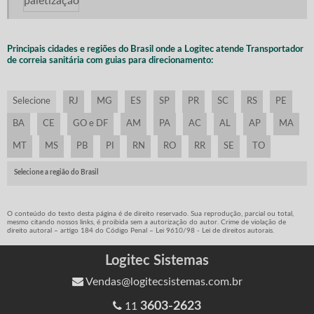
TRANSPORTADOR DE CORREIA
TRANSPORTADOR DE CORREIA SANITÁRIA COM GUIAS PARA
DIRECIONAMENTO
Principais cidades e regiões do Brasil onde a Logitec atende Transportador
de correia sanitária com guias para direcionamento:
TRANSPORTADOR DE CORREIA SOBRE ROLETES
TRANSPORTADOR DE CORRENTE
Selecione
RJ
MG
ES
SP
PR
SC
RS
PE
TRANSPORTADOR DE CORRENTE MODULAR PLÁSTICA
BA
CE
GO e DF
AM
PA
AC
AL
AP
MA
TRANSPORTADOR DE ELEVAÇÃO COM CORREIA
MT
MS
PB
PI
RN
RO
RR
SE
TO
TRANSPORTADOR DE ELEVAÇÃO DE PRODUTOS
TRANSPORTADOR DE ESTEIRA
Selecione a região do Brasil
TRANSPORTADOR DE ESTEIRA DE PLÁSTICO
TRANSPORTADOR DE ESTEIRA TIPO PLATAFORMA
O conteúdo do texto desta página é de direito reservado. Sua reprodução, parcial ou total,
mesmo citando nossos links, é proibida sem a autorização do autor. Crime de violação de
direito autoral – artigo 184 do Código Penal –
Lei 9610/98 - Lei de direitos autorais
.
TRANSPORTADOR DE ROLOS
TRANSPORTADOR DE ROLETES
Logitec Sistemas
TRANSPORTADOR INCLINADO
Vendas@logitecsistemas.com.br
TRANSPORTADOR PARA DETECTOR DE METAIS
3603-2623
11