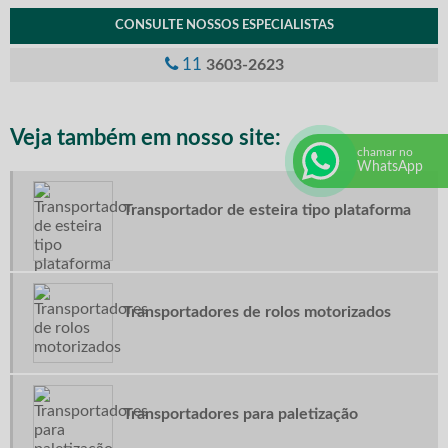
ESTEIRAS TRANSPORTADORAS METÁLICAS
CONSULTE NOSSOS ESPECIALISTAS
ESTEIRA TRANSPORTADORA PARA SACARIA
11
3603-2623
ESTEIRA TRANSPORTADORA PREÇO
ESTEIRAS CURVAS
Veja também em nosso site:
ESTEIRAS DE ROLETES
chamar no
WhatsApp
ESTEIRAS TRANSPORTADORAS CURVAS
Transportador de esteira tipo plataforma
ESTEIRAS TRANSPORTADORAS EM PVC
FABRICANTE DE ESTEIRAS INDUSTRIAIS
FABRICANTES DE ESTEIRAS TRANSPORTADORAS
MAGAZINE DE PALETES
Transportadores de rolos motorizados
MESA GIRATÓRIA DE ROLOS ACIONADOS
MESA GIRATÓRIA DE ROLOS LIVRES
TRANSPORTADOR COM ESTEIRA MODULAR
Transportadores para paletização
SISTEMAS DE TRANSPORTADORES CONTÍNUOS