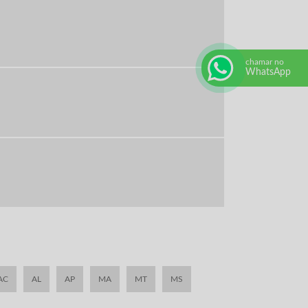
chamar no
WhatsApp
AC
AL
AP
MA
MT
MS