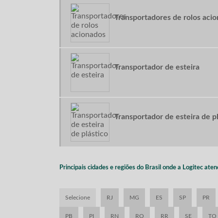
Transportadores de rolos aci
Transportador de esteira
Transportador de esteira de p
Principais cidades e regiões do Brasil onde a Logitec at
Selecione
RJ
MG
ES
SP
PR
PB
PI
RN
RO
RR
SE
TO