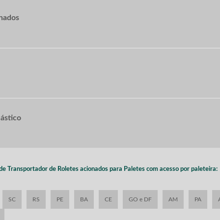
onados
lástico
ende Transportador de Roletes acionados para Paletes com acesso por paleteira:
SC
RS
PE
BA
CE
GO e DF
AM
PA